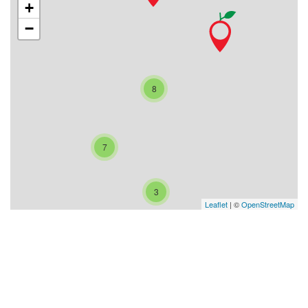
+
−
8
7
3
Leaflet
| ©
OpenStreetMap