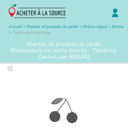
Accueil
>
Plantes et produits du jardin
>
Rhône-Alpes
>
Rhône
>
Tassin-la-Demi-Lune
Plantes et produits du jardin
Producteurs en vente directe -
Tassin-la-
Demi-Lune
(
69160
)