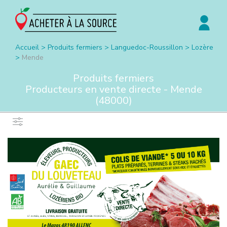
Accueil
>
Produits fermiers
>
Languedoc-Roussillon
>
Lozère
>
Mende
Produits fermiers
Producteurs en vente directe -
Mende
(
48000
)