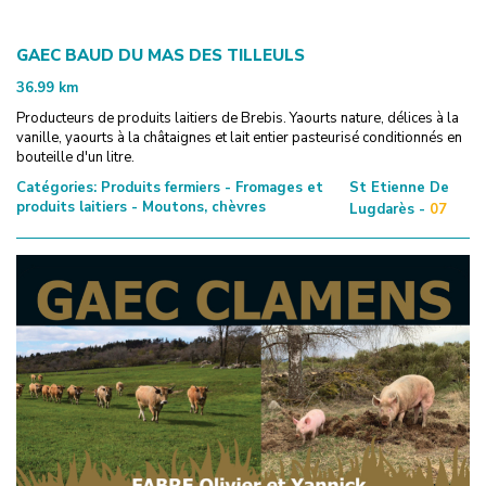
GAEC BAUD DU MAS DES TILLEULS
36.99
km
Producteurs de produits laitiers de Brebis. Yaourts nature, délices à la
vanille, yaourts à la châtaignes et lait entier pasteurisé conditionnés en
bouteille d'un litre.
Catégories:
Produits fermiers - Fromages et
St Etienne De
produits laitiers - Moutons, chèvres
Lugdarès -
07