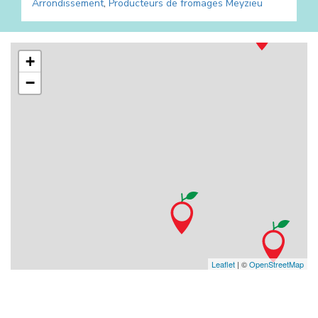
Arrondissement
,
Producteurs de fromages
Meyzieu
+
−
Leaflet
| ©
OpenStreetMap