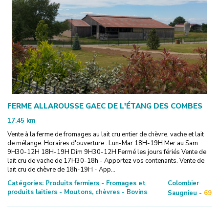
FERME ALLAROUSSE GAEC DE L'ÉTANG DES COMBES
17.45
km
Vente à la ferme de fromages au lait cru entier de chèvre, vache et lait
de mélange. Horaires d'ouverture : Lun-Mar 18H-19H Mer au Sam
9H30-12H 18H-19H Dim 9H30-12H Fermé les jours fériés Vente de
lait cru de vache de 17H30-18h - Apportez vos contenants. Vente de
lait cru de chèvre de 18h-19H - App...
Catégories:
Produits fermiers - Fromages et
Colombier
produits laitiers - Moutons, chèvres - Bovins
Saugnieu -
69