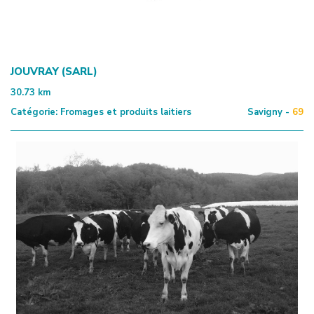
JOUVRAY (SARL)
30.73
km
Catégorie:
Fromages et produits laitiers
Savigny -
69