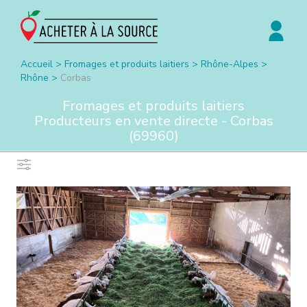
Accueil
>
Fromages et produits laitiers
>
Rhône-Alpes
>
Rhône
>
Corbas
Fromages et produits laitiers
Producteurs en vente directe -
Corbas
(
69960
)