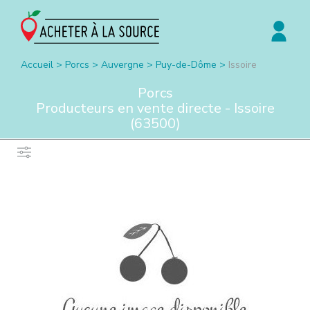
Accueil
>
Porcs
>
Auvergne
>
Puy-de-Dôme
>
Issoire
Porcs
Producteurs en vente directe -
Issoire
(
63500
)