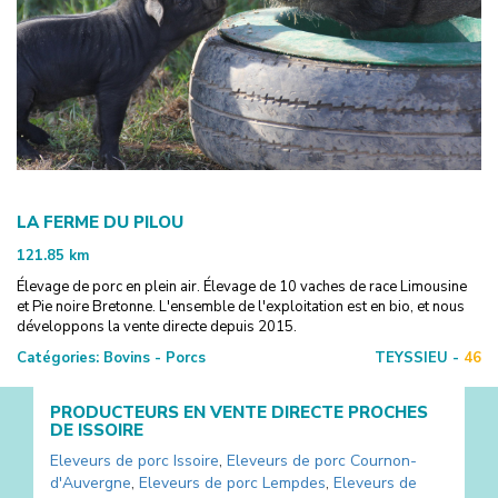
LA FERME DU PILOU
121.85
km
Élevage de porc en plein air. Élevage de 10 vaches de race Limousine
et Pie noire Bretonne. L'ensemble de l'exploitation est en bio, et nous
développons la vente directe depuis 2015.
Catégories:
Bovins - Porcs
TEYSSIEU -
46
PRODUCTEURS EN VENTE DIRECTE PROCHES
DE
ISSOIRE
Eleveurs de porc
Issoire
,
Eleveurs de porc
Cournon-
d'Auvergne
,
Eleveurs de porc
Lempdes
,
Eleveurs de