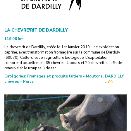
LA CHEVRE'RIT DE DARDILLY
119.06
km
La chèvre'rit de Dardilly, créée le 1er Janvier 2019, une exploitation
caprine, avec transformation fromagère sur la commune de Dardilly
(69570). Celle-ci est en agriculture biologique. L’exploitation
comprend actuellement 65 chèvres, 4 boucs et 20 chevrettes (afin de
renouveler le troupeau) de rac...
Catégories:
Fromages et produits laitiers - Moutons,
DARDILLY
chèvres - Porcs
-
69